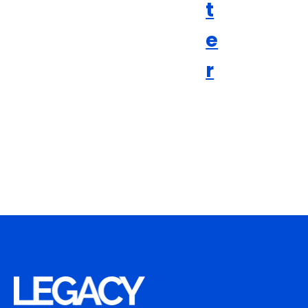
t
e
r