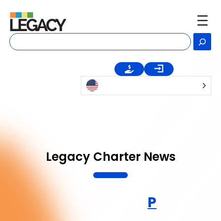
Skip
to
content
Se
Legacy Charter News
P