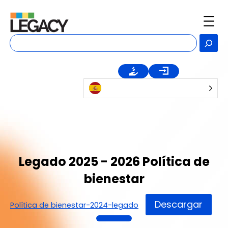
Ir
al
contenido
Bu
e
Legado 2025 - 2026 Política de
bienestar
Descargar
Política de bienestar-2024-legado