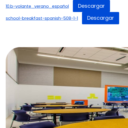
Descargar
10.b-volante_verano_español
Descargar
school-breakfast-spanish-508-1-1