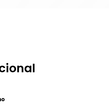
cional
no