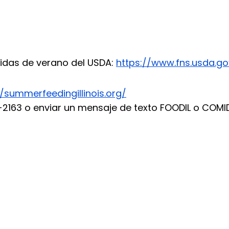
s
idas de verano del USDA:
https://www.fns.usda.g
//summerfeedingillinois.org/
-2163 o enviar un mensaje de texto FOODIL o COM