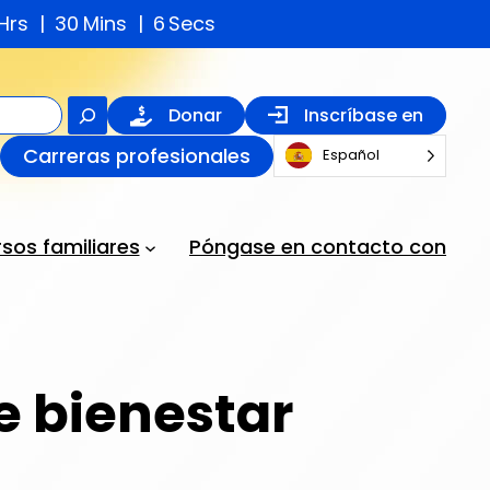
Hrs
30
Mins
5
Secs
Buscar
Donar
Inscríbase en
en
Carreras profesionales
Español
sos familiares
Póngase en contacto con
e bienestar