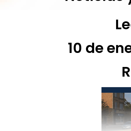
Le
10 de en
R