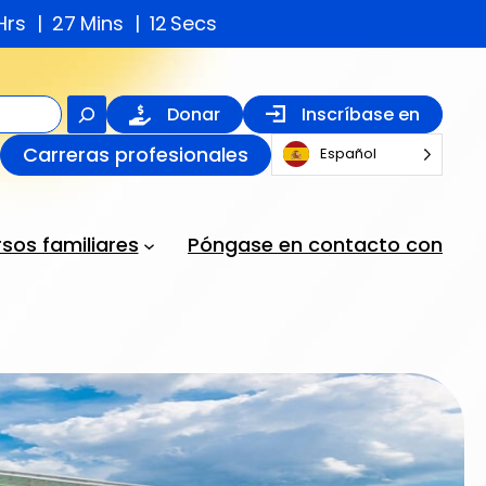
Hrs
27
Mins
11
Secs
Buscar
Donar
Inscríbase en
en
Carreras profesionales
Español
sos familiares
Póngase en contacto con