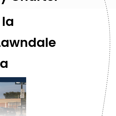
 la
 Lawndale
ia